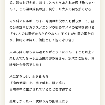
児。最後お迎え前、転けてとうとうあふれた涙「母ちゃ〜
ん！」この涙は成長の証、見守った大人の目も熱くなる
マメ科アレルギーの子、今回はお父さんも付き添って、彼
の分の野草はカラスノエンドウ始めマメ科の植物を避ける
「Hくんのは混ぜたらだめやねん」子どもが仲間の事を知
り、特別では無く、個性として皆で守り合う
天ぷら隊の母ちゃん達ありがとう！たぶん…子ども以上に
楽しんでたな〜♪里山倶楽部の皆さん、窯炊きご飯も、お
味噌汁も最高でした！
地に足をつけ、土を食らう
「命の循環」を、手で触れ、肌で感じ
自然の中に生かされていることを体得する
美味しかった〜！次は５月の田植えだ♪