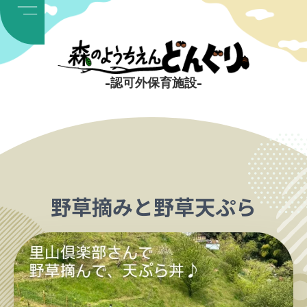
内
容
を
ス
-認可外保育施設-
キ
ッ
プ
野草摘みと野草天ぷら