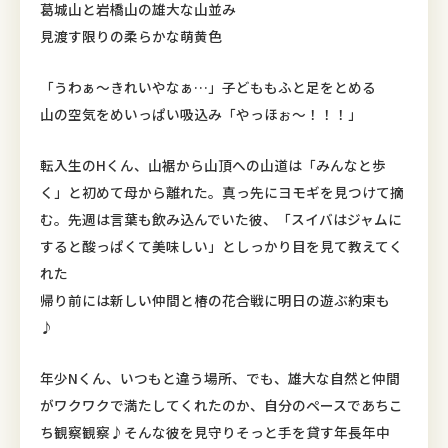
葛城山と岩橋山の雄大な山並み
見渡す限りの柔らかな萌黄色
「うわぁ〜きれいやなぁ…」子どももふと足をとめる
山の空気をめいっぱい吸込み「やっほぉ〜！！！」
転入生のHくん、山裾から山頂への山道は「みんなと歩
く」と初めて母から離れた。真っ先にヨモギを見つけて摘
む。先週は言葉も飲み込んでいた彼、「スイバはジャムに
すると酸っぱくて美味しい」としっかり目を見て教えてく
れた
帰り前には新しい仲間と椿の花合戦に明日の遊ぶ約束も
♪
年少Nくん、いつもと違う場所、でも、雄大な自然と仲間
がワクワクで満たしてくれたのか、自分のペースであちこ
ち観察観察♪そんな彼を見守りそっと手を貸す年長年中